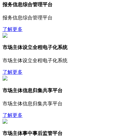
报务信息综合管理平台
报务信息综合管理平台
了解更多
市场主体设立全程电子化系统
市场主体设立全程电子化系统
了解更多
市场主体信息归集共享平台
市场主体信息归集共享平台
了解更多
市场主体事中事后监管平台