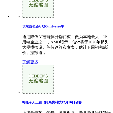
该东西包还可取Omniverse平
通过降低AI智能体开辟门槛，做为本地最大工业
用电企业之一，AMD暗示，估计将于2026年起头
大规模摆设。英伟达颁布发表，估计下周初完成订
价。据报道，...
了解更多
梅隆今天正在《阿凡快科技12月10日动静
上线爱奇艺、优酷、腾讯视频、哔哩哔哩等视频平