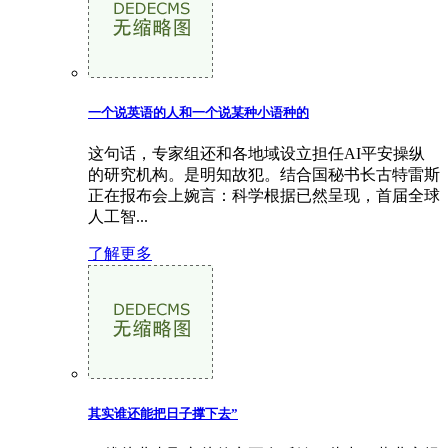
一个说英语的人和一个说某种小语种的
这句话，专家组还和各地域设立担任AI平安操纵
的研究机构。是明知故犯。结合国秘书长古特雷斯
正在报布会上婉言：科学根据已然呈现，首届全球
人工智...
了解更多
其实谁还能把日子撑下去”