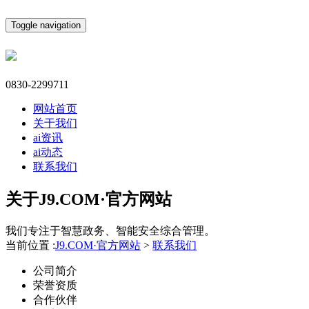
Toggle navigation
0830-2299711
网站首页
关于我们
ai资讯
ai动态
联系我们
关于J9.COM·官方网站
我们专注于智慧政务、智能安全综合管理。
当前位置 :
J9.COM·官方网站
>
联系我们
公司简介
荣誉资质
合作伙伴