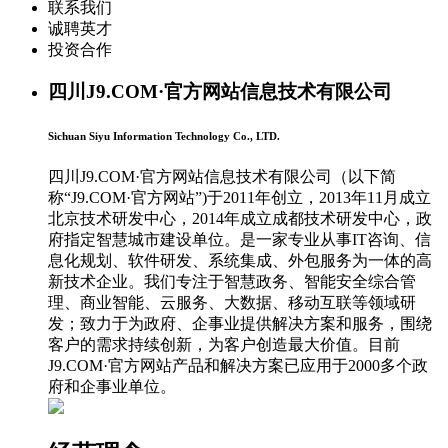
联系我们
诚聘英才
投资合作
四川J9.COM·官方网站信息技术有限公司
Sichuan Siyu Information Technology Co., LTD.
四川J9.COM·官方网站信息技术有限公司（以下简
称“J9.COM·官方网站”)于2011年创立，2013年11月成立
北京技术研发中心，2014年成立成都技术研发中心，政
府指定智慧城市建设单位。是一家专业从事IT咨询、信
息化规划、软件研发、系统集成、外包服务为一体的高
新技术企业。我们专注于智慧政务、智能安全综合管
理、商业智能、云服务、大数据、移动互联等领域研
发；致力于为政府、企事业提供解决方案和服务，围绕
客户的需求持续创新，为客户创造最大价值。目前
J9.COM·官方网站产品和解决方案已应用于2000多个政
府和企事业单位。