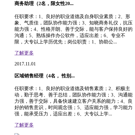
商务助理（2名，限女性20...
任职要求：1、良好的职业道德及自身职业素质；2、形
象、气质佳，团队协作能力强；3、知晓商务礼仪，抗压
能力强；4、性格开朗、善于交际，能与客户保持良好的
沟通；5、熟练操作办公软件，适应出差；6、专业不
限，大专以上学历优先；岗位职责：1、协助公...
了解更多
2017.11.01
区域销售经理（4名， 性别...
任职要求：1、良好的职业道德及销售素质；2、积极主
动，勤于思考、善于总结，团队协作能力强；3、沟通能
力强，善于交际，具备快速建立客户关系的能力；4、良
好的销售意识，时间观念强；5、适应能力强，学习能力
强，能承受压力，适应出差；6、大专以上学...
了解更多