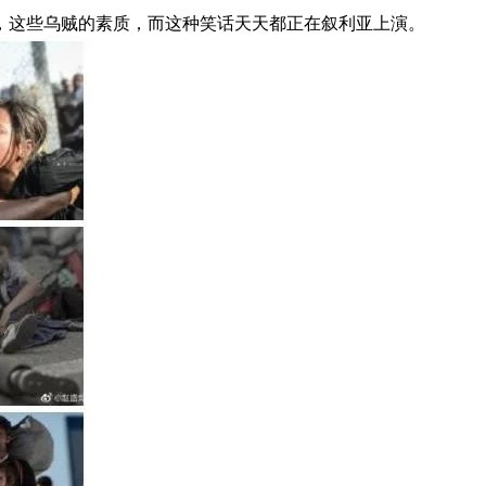
这些乌贼的素质，而这种笑话天天都正在叙利亚上演。