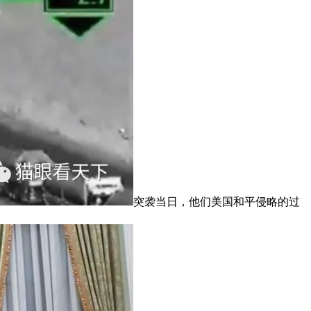
突袭当日，他们美国和平侵略的过