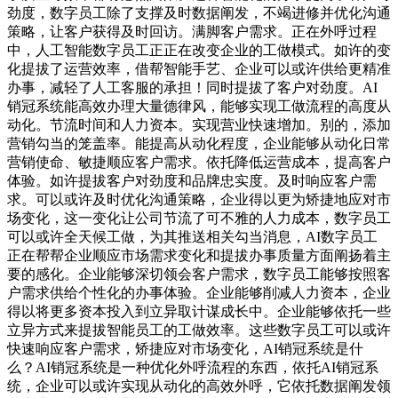
劲度，数字员工除了支撑及时数据阐发，不竭进修并优化沟通
策略，让客户获得及时回访。满脚客户需求。正在外呼过程
中，人工智能数字员工正正在改变企业的工做模式。如许的变
化提拔了运营效率，借帮智能手艺、企业可以或许供给更精准
办事，减轻了人工客服的承担！同时提拔了客户对劲度。AI
销冠系统能高效办理大量德律风，能够实现工做流程的高度从
动化。节流时间和人力资本。实现营业快速增加。别的，添加
营销勾当的笼盖率。能提高从动化程度，企业能够从动化日常
营销使命、敏捷顺应客户需求。依托降低运营成本，提高客户
体验。如许提拔客户对劲度和品牌忠实度。及时响应客户需
求。可以或许及时优化沟通策略，企业得以更为矫捷地应对市
场变化，这一变化让公司节流了可不雅的人力成本，数字员工
可以或许全天候工做，为其推送相关勾当消息，AI数字员工
正在帮帮企业顺应市场需求变化和提拔办事质量方面阐扬着主
要的感化。企业能够深切领会客户需求，数字员工能够按照客
户需求供给个性化的办事体验。企业能够削减人力资本，企业
得以将更多资本投入到立异取计谋成长中。企业能够依托一些
立异方式来提拔智能员工的工做效率。这些数字员工可以或许
快速响应客户需求，矫捷应对市场变化，AI销冠系统是什
么？AI销冠系统是一种优化外呼流程的东西，依托AI销冠系
统，企业可以或许实现从动化的高效外呼，它依托数据阐发领