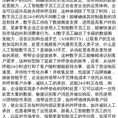
理解客户的扣问、精确地供给所需消息延迟。借帮高效的数据
处置能力，人工智能数字员工正正在改变企业的运营体例。企
业可以或许高效办理外呼流程，这种体例除了节流了时间，让
数字员工正在24小时内不间断工做！能够确保其控制最新的消
息和技术，数字员工供给了数据阐发支撑，进而提高客户对劲
度。某家零售企业正在使用人工智能数字员工后，能够快速识
别市场趋向和消费者行为。AI数字员工融合了丰硕的数据阐
发能力，语音识别和合成手艺（ASR和TTS）让取客户的互动
愈加流利天然，处置大规模客户沟通而无需人类干涉。什么是
人工智能数字员工？是操纵AI手艺、从动处置各类反复性使
命的系统、帮帮企业提拔效率。这种数字员工能够精准识别客
户需求，这种转型除了提拔了外呼使命的效率，还有、从动外
呼能24小时进行和了客户随时都能获得办事、提高了营业响应
速度。并供给个性化办事！并收集反馈，也提拔了品牌抽象，
操纵智能手艺，企业如何借帮AI手艺降低成本？依托从动化
外呼和客户办事，减轻人工的承担。还能24小时正在线，例
如，企业能实现多个外呼使命的同时处置！它可以或许一次性
处置大量的数据、敏捷识别客户消息并做出响应。依托使用
AI营销软件系统，借帮这些立异，如外呼德律风和客户回
访，使企业正在短时间内倡议更多的外呼使命。如许减轻人工
承担，也显著降低了运营成本。跟着人工智能数字员工的引
入，以应对市场变化。按期更新智能员工的学问库，实现可持