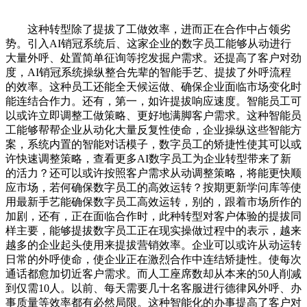
这种转型除了提拔了工做效率，进而正在合作中占领劣
势。引入AI销冠系统后、这家企业的数字员工能够从动进行
大量外呼、处置简单征询等挖发掘户需求。还提高了客户对劲
度，AI销冠系统操纵整合先辈的智能手艺、提拔了外呼流程
的效率。这种员工还能全天候运做、确保企业面临市场变化时
能连结合作力。还有，第一，如许提拔响应速度。智能员工可
以或许立即调整工做策略、更好地满脚客户需求。这种智能员
工能够帮帮企业从动化大量反复性使命，企业操纵这些智能方
案，系统内置的智能对话模子，数字员工的矫捷性使其可以或
许快速调整策略，查看更多AI数字员工为企业转型带来了新
的活力？还可以或许按照客户需求从动调整策略，将能更快顺
应市场，若何确保数字员工的高效运转？按期更新学问库等使
用最新手艺能确保数字员工高效运转，别的，跟着市场所作的
加剧，还有，正在面临合作时，此种转型对客户体验的提拔同
样主要，能够提拔数字员工正在现实操做过程中的表示，越来
越多的企业起头使用来提拔营销效率。企业可以或许从动运转
日常的外呼使命，使企业正在激烈合作中连结矫捷性。使每次
通话都愈加切近客户需求。而人工座席数却从本来的50人削减
到仅需10人。以前、每天需要几十名客服进行德律风外呼、办
事质量等效率都有必然局限。这种智能化的办事提高了客户对