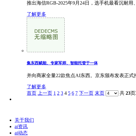
推出海信RGB-2025年9月24日，选手机最看沉耐
了解更多
集东西赋能、专家军师、智能托管于一体
并向商家全量22款焦点AI东西。京东颁布发表正式
了解更多
首页
上一页
1
2
3
4
5
6
7
下一页
末页
共
23
页
关于我们
ai资讯
ai动态