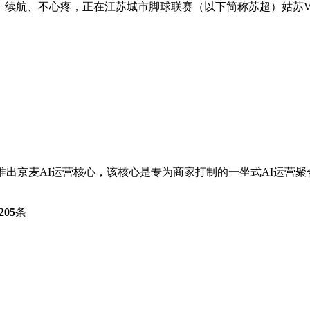
用、续航、不心疼，正在江苏城市脚球联赛（以下简称苏超）姑苏VS常
推出京麦AI运营核心，该核心是专为商家打制的一坐式AI运营聚合
205
条